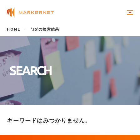
HOME
‘JS’の検索結果
S
E
A
R
C
H
キーワードはみつかりません。