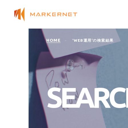
HOME
‘WEB運用’の検索結果
S
E
A
R
C