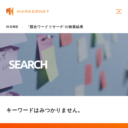
HOME
‘競合ワードリサーチ’の検索結果
S
E
A
R
C
H
キーワードはみつかりません。